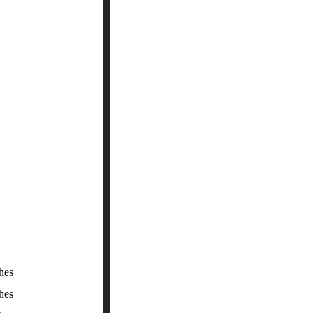
hes
es