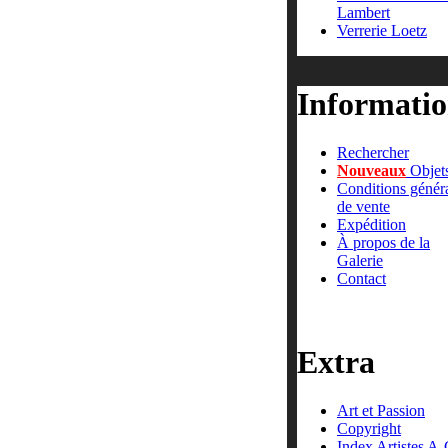
Lambert
Verrerie Loetz
Informatio
Rechercher
Nouveaux
Objet
Conditions génér
de vente
Expédition
À propos de la
Galerie
Contact
Extra
Art et Passion
Copyright
Index Artistes A