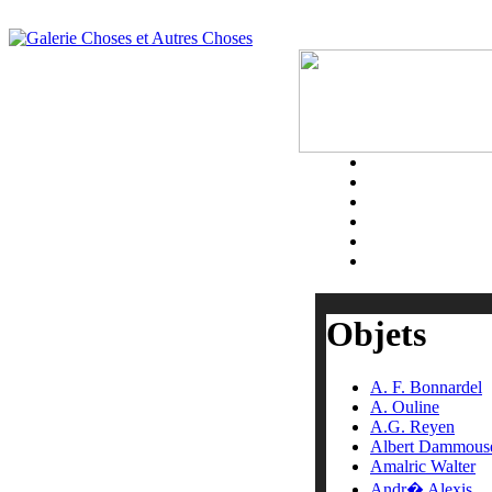
Panneau de Gestion des Cookies Conformité Europe Eprivacy
Objets
A. F. Bonnardel
A. Ouline
A.G. Reyen
Albert Dammous
Amalric Walter
Andr� Alexis