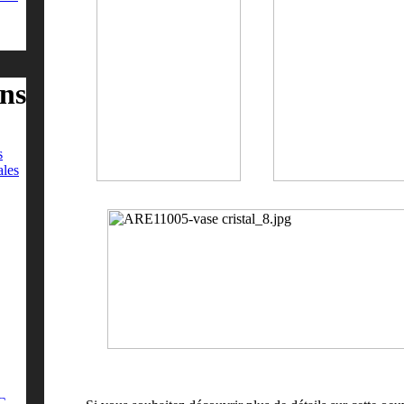
ns
s
ales
-C