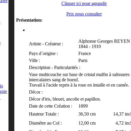
dore
Cliquer ici pour agrandir
Prix nous consulter
Présentation:
e
Alphonse Georges REYEN
e
Artiste - Créateur :
1844 - 1910
Pays d´origine :
France
Ville :
Paris
Description - Particularités :
Vase multicouche sur base de cristal malfin à salissures
intercalaires
sang de boeuf
.
Travail à l'acide repris à la roue en intaille et en camée.
is
gnie
Décor :
d
Décor d'iris, bleuet, ancolie et papillon.
Date de cette Création :
1899
Hauteur Totale :
36,50 cm 14,37 inc
Diamètre au Col :
12,00 cm 4,72 inch