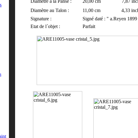
Diamètre à la Panse :
20,00 cm 7,87 inch
s
Diamètre au Talon :
11,00 cm 4,33 inch
Signature :
Signé daté : "
a
.Reyen 1899
Etat de l´objet :
Parfait
s
aint