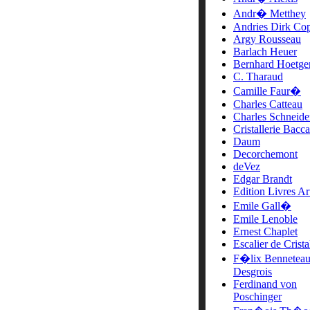
Andr� Metthey
Andries Dirk Cop
Argy Rousseau
Barlach Heuer
Bernhard Hoetge
C. Tharaud
Camille Faur�
Charles Catteau
Charles Schneide
Cristallerie Bacca
Daum
Decorchemont
deVez
Edgar Brandt
Edition Livres Ar
Emile Gall�
Emile Lenoble
Ernest Chaplet
Escalier de Crista
F�lix Bennetea
Desgrois
Ferdinand von
Poschinger