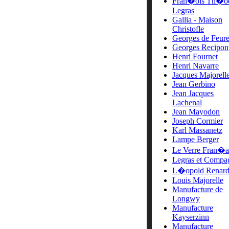
Fran�ois Th�o
Legras
Gallia - Maison
Christofle
Georges de Feur
Georges Recipon
Henri Fournet
Henri Navarre
Jacques Majorell
Jean Gerbino
Jean Jacques
Lachenal
Jean Mayodon
Joseph Cormier
Karl Massanetz
Lampe Berger
Le Verre Fran�a
Legras et Compa
L�opold Renar
Louis Majorelle
Manufacture de
Longwy
Manufacture
Kayserzinn
Manufacture