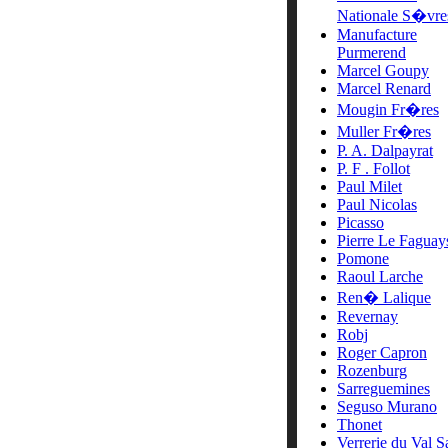
Nationale S�vre
Manufacture
Purmerend
Marcel Goupy
Marcel Renard
Mougin Fr�res
Muller Fr�res
P. A. Dalpayrat
P. F . Follot
Paul Milet
Paul Nicolas
Picasso
Pierre Le Faguay
Pomone
Raoul Larche
Ren� Lalique
Revernay
Robj
Roger Capron
Rozenburg
Sarreguemines
Seguso Murano
Thonet
Verrerie du Val S