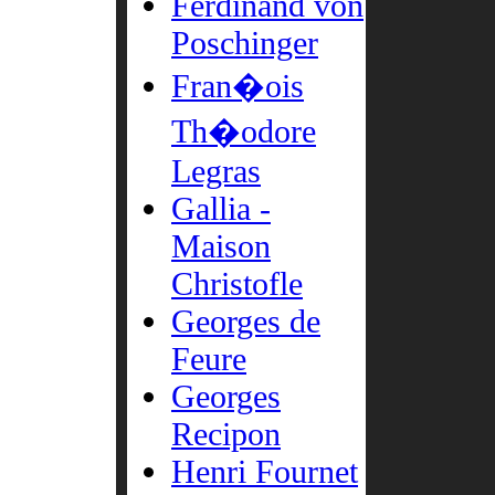
Ferdinand von
Poschinger
Fran�ois
Th�odore
Legras
Gallia -
Maison
Christofle
Georges de
Feure
Georges
Recipon
Henri Fournet