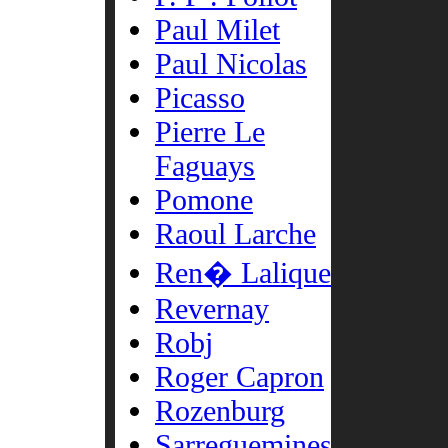
Paul Milet
Paul Nicolas
Picasso
Pierre Le
Faguays
Pomone
Raoul Larche
Ren� Lalique
Revernay
Robj
Roger Capron
Rozenburg
Sarreguemines