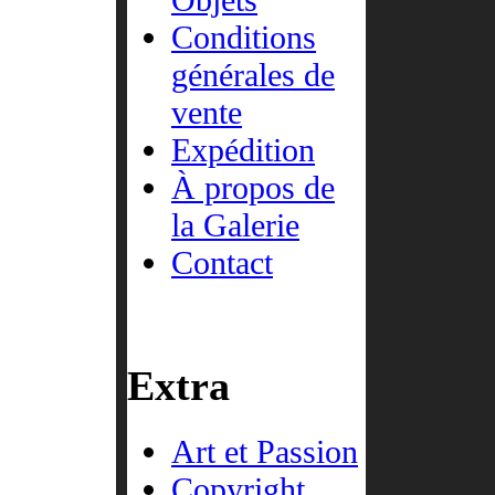
Conditions
générales de
vente
Expédition
À propos de
la Galerie
Contact
Extra
Art et Passion
Copyright