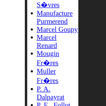
S�vres
Manufacture
Purmerend
Marcel Goupy
Marcel
Renard
Mougin
Fr�res
Muller
Fr�res
P. A.
Dalpayrat
P. F . Follot