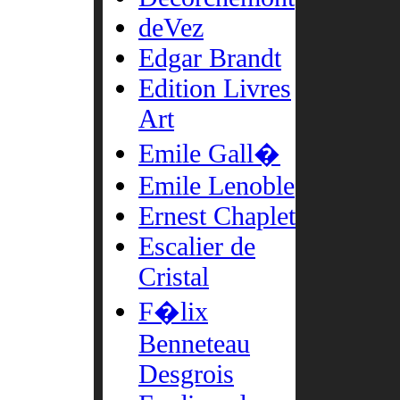
deVez
Edgar Brandt
Edition Livres
Art
Emile Gall�
Emile Lenoble
Ernest Chaplet
Escalier de
Cristal
F�lix
Benneteau
Desgrois