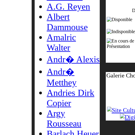
A.G. Reyen
D
Albert
Dammouse
Amalric
Walter
Andr� Alexis
Andr�
Galerie Cho
Metthey
Andries Dirk
Copier
Argy
Rousseau
Barlach Heuer