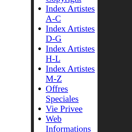
Index Artistes
A-C
Index Artistes
D-G
Index Artistes
H-L
Index Artistes
M-Z
Offres
Speciales
Vie Privee
Web
Informations