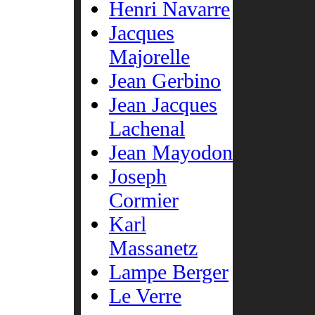
Henri Navarre
Jacques
Majorelle
Jean Gerbino
Jean Jacques
Lachenal
Jean Mayodon
Joseph
Cormier
Karl
Massanetz
Lampe Berger
Le Verre