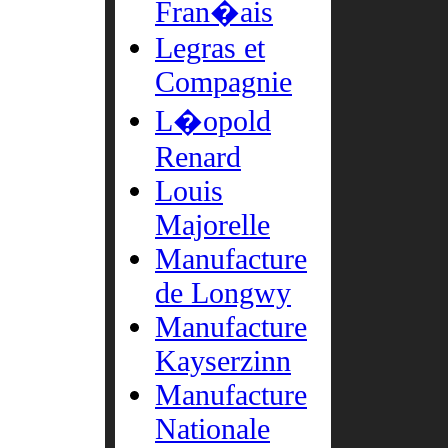
Fran�ais
Legras et
Compagnie
L�opold
Renard
Louis
Majorelle
Manufacture
de Longwy
Manufacture
Kayserzinn
Manufacture
Nationale