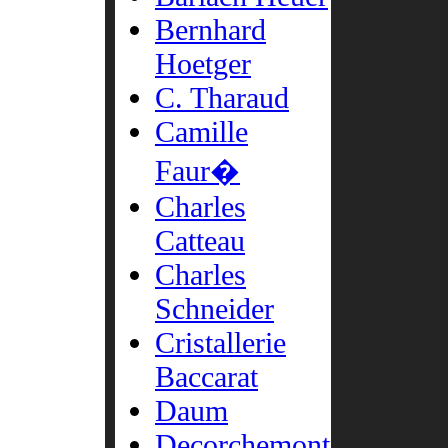
Bernhard
Hoetger
C. Tharaud
Camille
Faur�
Charles
Catteau
Charles
Schneider
Cristallerie
Baccarat
Daum
Decorchemont