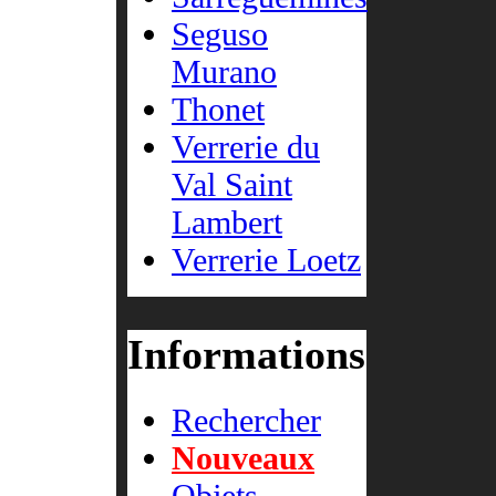
Seguso
Murano
Thonet
Verrerie du
Val Saint
Lambert
Verrerie Loetz
Informations
Rechercher
Nouveaux
Objets